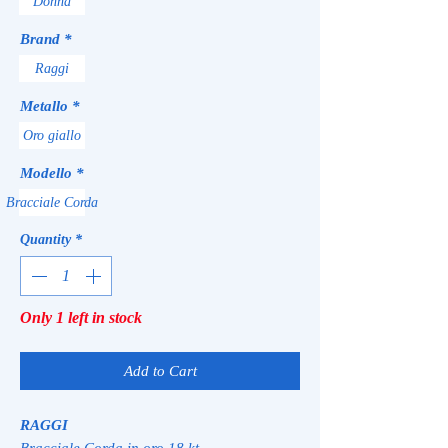
Donna
Brand
*
Raggi
Metallo
*
Oro giallo
Modello
*
Bracciale Corda
Quantity
*
Only 1 left in stock
Add to Cart
RAGGI
Bracciale Corda in oro 18 kt.