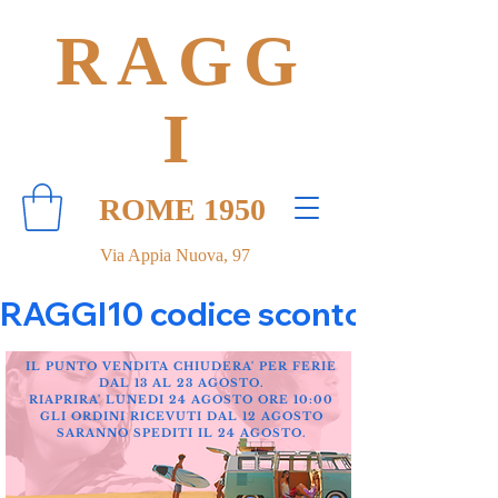
RAGG
I
ROME 1950
Via Appia Nuova, 97
RAGGI10 codice sconto 10% su tut
IL PUNTO VENDITA CHIUDERA' PER FERIE
DAL 13 AL 23 AGOSTO.
RIAPRIRA' LUNEDI 24 AGOSTO ORE 10:00
GLI ORDINI RICEVUTI DAL 12 AGOSTO
SARANNO SPEDITI IL 24 AGOSTO.