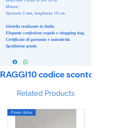
Misure:
Spessore 5 mm, lunghezza 19 cm.
Gioiello realizzato in Italia.
Elegante confezione regalo e shopping bag.
Certificato di garanzia e autenticità.
Spedizione gratis.
RAGGI10 codice sconto 10% su tut
Related Products
Promo Attiva
Promo Attiva