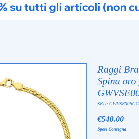
u tutti gli articoli (non c
Raggi Bra
Spina oro 
GWVSE0
SKU: GWVSE006GG
Pric
€540.00
Spese Consegna