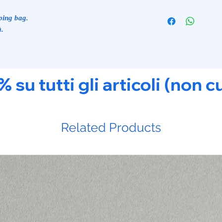
ping bag.
à.
u tutti gli articoli (non c
Related Products