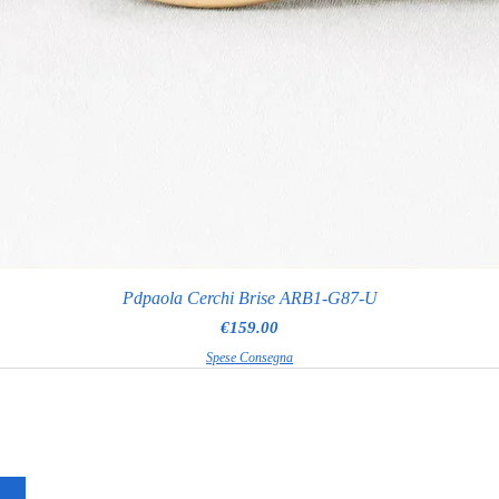
Pdpaola Cerchi Brise ARB1-G87-U
Price
€159.00
Spese Consegna