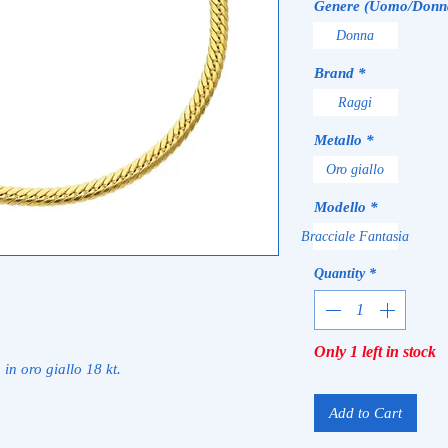
Genere (Uomo/Donn
Donna
Brand
*
Raggi
Metallo
*
Oro giallo
Modello
*
Bracciale Fantasia
Quantity
*
Only 1 left in stock
in oro giallo 18 kt.
Add to Cart