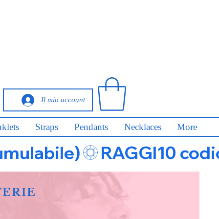
Il mio account
klets
Straps
Pendants
Necklaces
More
umulabile)
FERIE