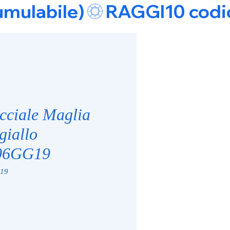
umulabile)
cciale Maglia
giallo
06GG19
19
e