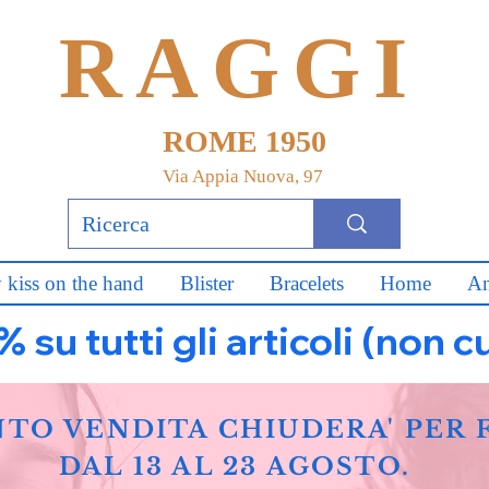
RAGGI
ROME 1950
Via Appia Nuova, 97
 kiss on the hand
Blister
Bracelets
Home
An
u tutti gli articoli (non c
NTO VENDITA CHIUDERA' PER 
DAL 13 AL 23 AGOSTO.