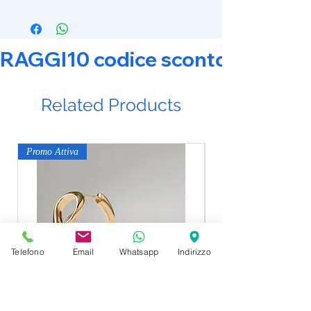
RAGGI10 codice sconto 10% su tut
Related Products
Promo Attiva
Promo Attiva
Telefono
Email
Whatsapp
Indirizzo