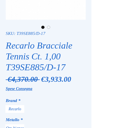
SKU: T39SE885/D-17
Recarlo Bracciale
Tennis Ct. 1,00
T39SE885/D-17
Regular
Sale
 €4,370.00 
€3,933.00
Price
Price
Spese Consegna
Brand
*
Recarlo
Metallo
*