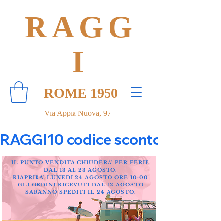
RAGG
I
ROME 1950
Via Appia Nuova, 97
RAGGI10 codice sconto 10% su tut
IL PUNTO VENDITA CHIUDERA' PER FERIE
DAL 13 AL 23 AGOSTO.
RIAPRIRA' LUNEDI 24 AGOSTO ORE 10:00
GLI ORDINI RICEVUTI DAL 12 AGOSTO
SARANNO SPEDITI IL 24 AGOSTO.