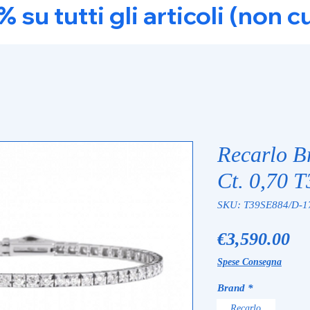
u tutti gli articoli (non c
Recarlo B
Ct. 0,70 
SKU: T39SE884/D-1
Pr
€3,590.00
Spese Consegna
Brand
*
Recarlo