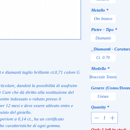
Metallo
*
Oro bianco
Pietre - Tipo
*
Diamanti
_Diamanti - Caratur
Ct. 0.70
Modello
*
 e diamanti taglio brillante ct.0,71 colore G
Bracciale Tennis
ticolare, dandoti la possibilità di usufruire
Genere (Uomo/Donn
 Care che dà diritto alla sostituzione del
Unisex
mentre indossato o rubato presso il
per 12 mesi e deve essere attivato entro e
Quantity
*
isto del gioiello.
eriore a 0,14 ct., ha un certificato
che caratteristiche di ogni gemma.
Only 1 left in stock