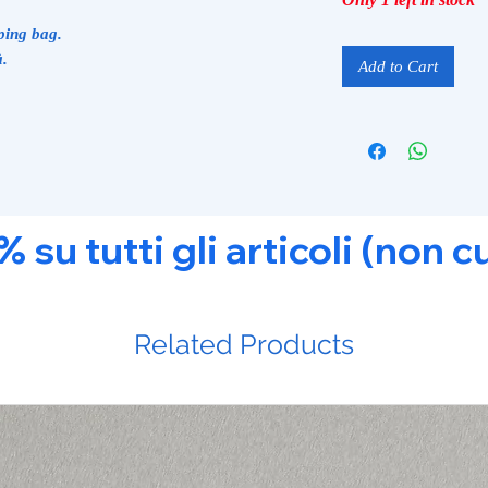
ping bag.
à.
Add to Cart
u tutti gli articoli (non c
Related Products