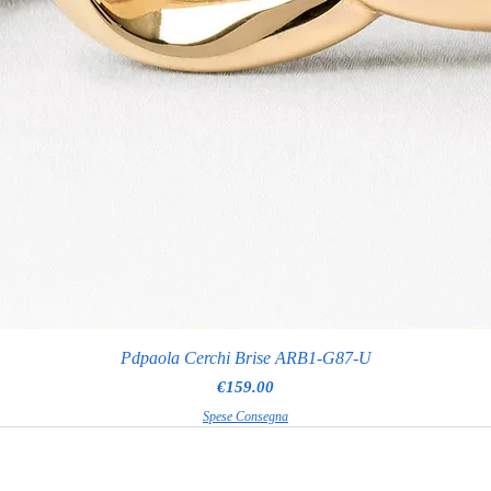
Pdpaola Cerchi Brise ARB1-G87-U
Price
€159.00
Spese Consegna