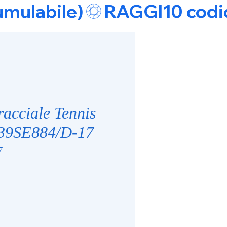
umulabile)
racciale Tennis
T39SE884/D-17
7
ice