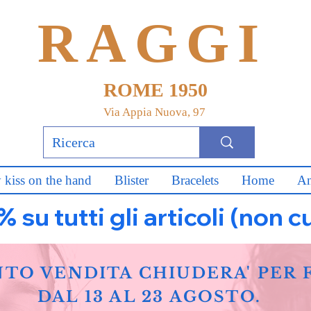
RAGGI
ROME 1950
Via Appia Nuova, 97
 kiss on the hand
Blister
Bracelets
Home
An
u tutti gli articoli (non c
NTO VENDITA CHIUDERA' PER 
DAL 13 AL 23 AGOSTO.