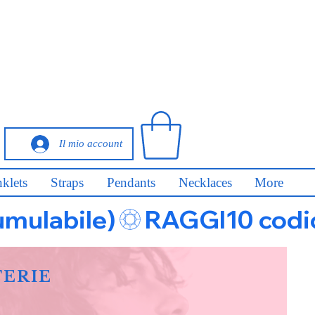
Il mio account
klets
Straps
Pendants
Necklaces
More
umulabile)
FERIE