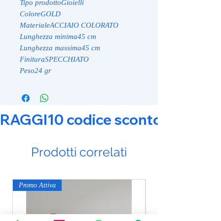
Tipo prodottoGioielli
ColoreGOLD
MaterialeACCIAIO COLORATO
Lunghezza minima45 cm
Lunghezza massima45 cm
FinituraSPECCHIATO
Peso24 gr
RAGGI10 codice sconto 10% su tut
Prodotti correlati
Promo Attiva
Promo Attiva