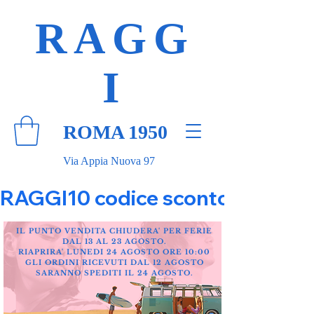
RAGG
I
ROMA 1950
Via Appia Nuova 97
RAGGI10 codice sconto 10% su tut
IL PUNTO VENDITA CHIUDERA' PER FERIE
DAL 13 AL 23 AGOSTO.
RIAPRIRA' LUNEDI 24 AGOSTO ORE 10:00
GLI ORDINI RICEVUTI DAL 12 AGOSTO
SARANNO SPEDITI IL 24 AGOSTO.