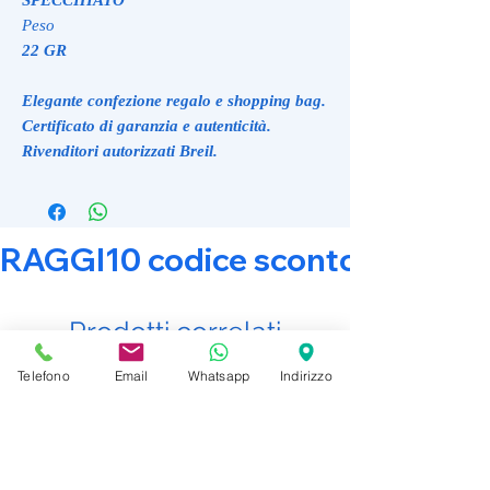
Peso
22 GR
Elegante confezione regalo e shopping bag.
Certificato di garanzia e autenticità.
Rivenditori autorizzati Breil.
RAGGI10 codice sconto 10% su tut
Prodotti correlati
Telefono
Email
Whatsapp
Indirizzo
Promo Attiva
Promo Attiva