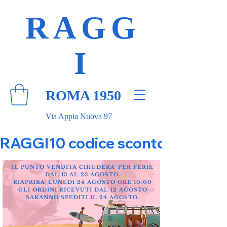
RAGG
I
ROMA 1950
Via Appia Nuova 97
RAGGI10 codice sconto 10% su tut
IL PUNTO VENDITA CHIUDERA' PER FERIE
DAL 13 AL 23 AGOSTO.
RIAPRIRA' LUNEDI 24 AGOSTO ORE 10:00
GLI ORDINI RICEVUTI DAL 12 AGOSTO
SARANNO SPEDITI IL 24 AGOSTO.