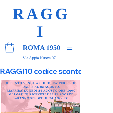
RAGG
I
ROMA 1950
Via Appia Nuova 97
RAGGI10 codice sconto 10% su tut
IL PUNTO VENDITA CHIUDERA' PER FERIE
DAL 13 AL 23 AGOSTO.
RIAPRIRA' LUNEDI 24 AGOSTO ORE 10:00
GLI ORDINI RICEVUTI DAL 12 AGOSTO
SARANNO SPEDITI IL 24 AGOSTO.