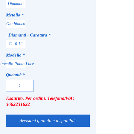
Diamanti
Metallo
*
Oro bianco
_Diamanti - Caratura
*
Ct. 0.12
Modello
*
irocollo Punto Luce
Quantità
*
Esaurito. Per ordini, Telefono/WA:
3662231622
Avvisami quando è disponibile