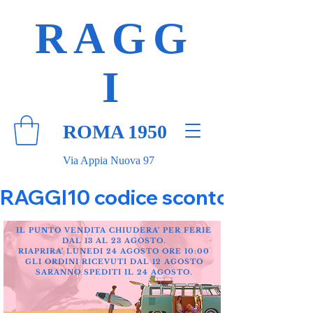
RAGG
I
ROMA 1950
Via Appia Nuova 97
RAGGI10 codice sconto 10% su tut
IL PUNTO VENDITA CHIUDERA' PER FERIE
DAL 13 AL 23 AGOSTO.
RIAPRIRA' LUNEDI 24 AGOSTO ORE 10:00
GLI ORDINI RICEVUTI DAL 12 AGOSTO
SARANNO SPEDITI IL 24 AGOSTO.