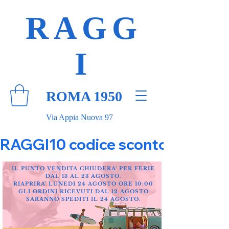
RAGG
I
ROMA 1950
Via Appia Nuova 97
RAGGI10 codice sconto 10% su tut
IL PUNTO VENDITA CHIUDERA' PER FERIE
DAL 13 AL 23 AGOSTO.
RIAPRIRA' LUNEDI 24 AGOSTO ORE 10:00
GLI ORDINI RICEVUTI DAL 12 AGOSTO
SARANNO SPEDITI IL 24 AGOSTO.