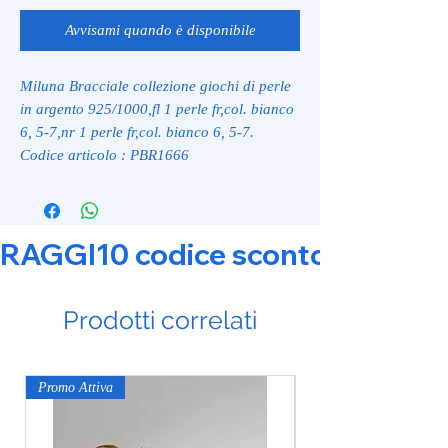
Avvisami quando è disponibile
Miluna Bracciale collezione giochi di perle
in argento 925/1000,fl 1 perle fr,col. bianco
6, 5-7,nr 1 perle fr,col. bianco 6, 5-7.
Codice articolo : PBR1666
RAGGI10 codice sconto 10% su tut
Prodotti correlati
Promo Attiva
Promo Attiva