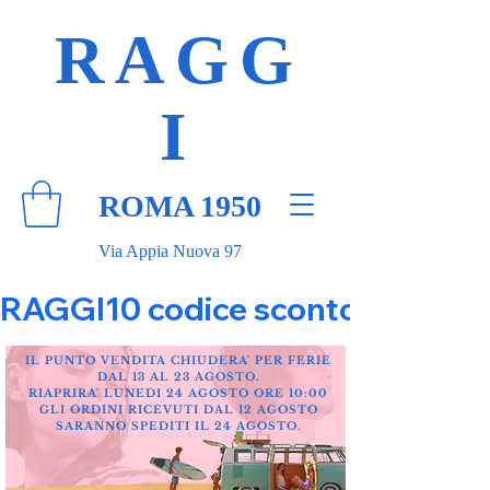
RAGG
I
ROMA 1950
Via Appia Nuova 97
RAGGI10 codice sconto 10% su tut
IL PUNTO VENDITA CHIUDERA' PER FERIE
DAL 13 AL 23 AGOSTO.
RIAPRIRA' LUNEDI 24 AGOSTO ORE 10:00
GLI ORDINI RICEVUTI DAL 12 AGOSTO
SARANNO SPEDITI IL 24 AGOSTO.