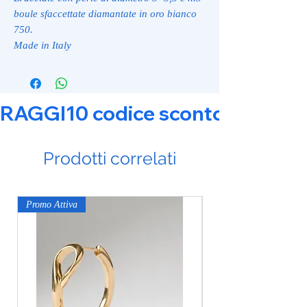
boule sfaccettate diamantate in oro bianco
750.
Made in Italy
RAGGI10 codice sconto 10% su tut
Prodotti correlati
Promo Attiva
Promo Attiva