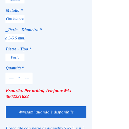
Metallo
*
Oro bianco
_Perle - Diametro
*
ø 5-5.5 mm.
Pietre - Tipo
*
Perla
Quantità
*
Esaurito. Per ordini, Telefono/WA:
3662231622
Avvisami quando è disponibile
Bracciale con perle di diametro 5 -5,5 e n.3