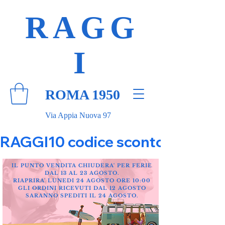
RAGG
I
ROMA 1950
Via Appia Nuova 97
RAGGI10 codice sconto 10% su tut
IL PUNTO VENDITA CHIUDERA' PER FERIE
DAL 13 AL 23 AGOSTO.
RIAPRIRA' LUNEDI 24 AGOSTO ORE 10:00
GLI ORDINI RICEVUTI DAL 12 AGOSTO
SARANNO SPEDITI IL 24 AGOSTO.