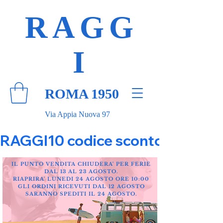
RAGG
I
ROMA 1950
Via Appia Nuova 97
RAGGI10 codice sconto 10% su tut
IL PUNTO VENDITA CHIUDERA' PER FERIE
DAL 13 AL 23 AGOSTO.
RIAPRIRA' LUNEDI 24 AGOSTO ORE 10:00
GLI ORDINI RICEVUTI DAL 12 AGOSTO
SARANNO SPEDITI IL 24 AGOSTO.