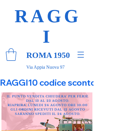
RAGG
I
ROMA 1950
Via Appia Nuova 97
RAGGI10 codice sconto 10% su tut
IL PUNTO VENDITA CHIUDERA' PER FERIE
DAL 13 AL 23 AGOSTO.
RIAPRIRA' LUNEDI 24 AGOSTO ORE 10:00
GLI ORDINI RICEVUTI DAL 12 AGOSTO
SARANNO SPEDITI IL 24 AGOSTO.