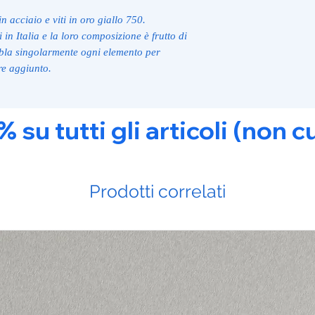
n acciaio e viti in oro giallo 750.
i in Italia e la loro composizione è frutto di
bla singolarmente ogni elemento per
re aggiunto.
u tutti gli articoli (non c
Prodotti correlati