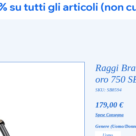
u tutti gli articoli (non c
Raggi Brac
oro 750 S
SKU: SB8594
Pre
179,00 €
Spese Consegna
Genere (Uomo/Donn
Uomo