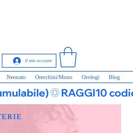
Il mio account
Neonato
Orecchini/Mono
Orologi
Blog
umulabile)
FERIE