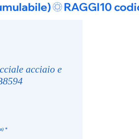
umulabile)
ciale acciaio e
B8594
zzo
a)
*