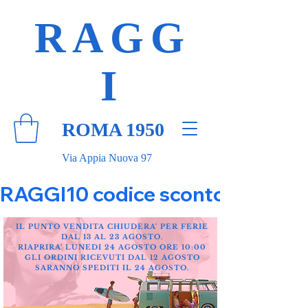
RAGG
I
ROMA 1950
Via Appia Nuova 97
RAGGI10 codice sconto 10% su tut
IL PUNTO VENDITA CHIUDERA' PER FERIE
DAL 13 AL 23 AGOSTO.
RIAPRIRA' LUNEDI 24 AGOSTO ORE 10:00
GLI ORDINI RICEVUTI DAL 12 AGOSTO
SARANNO SPEDITI IL 24 AGOSTO.