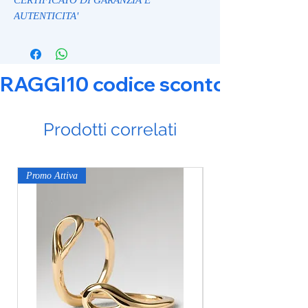
AUTENTICITA'
RAGGI10 codice sconto 10% su tut
Prodotti correlati
Promo Attiva
Promo Attiva