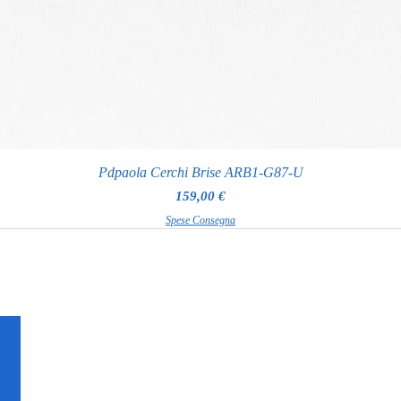
Pdpaola Cerchi Brise ARB1-G87-U
Prezzo
159,00 €
Spese Consegna
RAGGI GIOIELLERIA
Via Appia Nuova 97