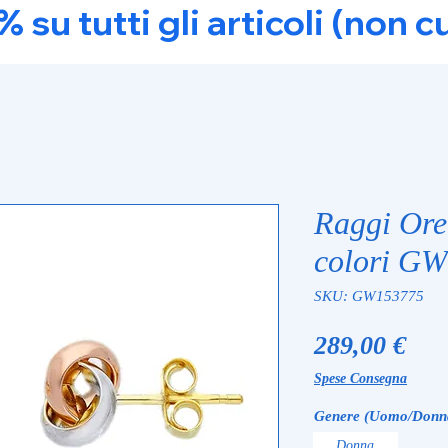
u tutti gli articoli (non c
Raggi Ore
colori G
SKU: GW153775
Pre
289,00 €
Spese Consegna
Genere (Uomo/Donn
Donna