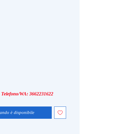
i, Telefono/WA: 3662231622
ando è disponibile