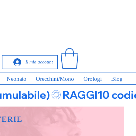
Il mio account
Neonato
Orecchini/Mono
Orologi
Blog
umulabile)
FERIE