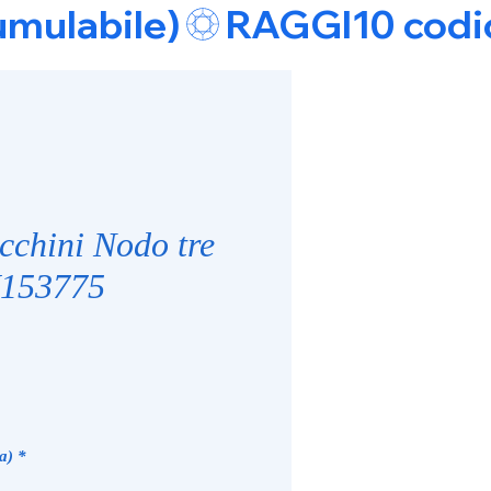
umulabile)
cchini Nodo tre
W153775
zzo
a)
*