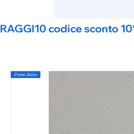
RAGGI10 codice sconto 10% s
Promo Attiva