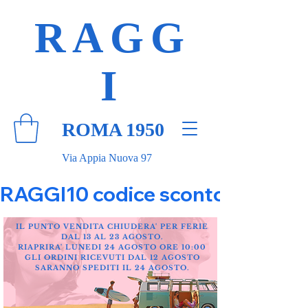
RAGG
I
ROMA 1950
Via Appia Nuova 97
RAGGI10 codice sconto 10% su tut
IL PUNTO VENDITA CHIUDERA' PER FERIE
DAL 13 AL 23 AGOSTO.
RIAPRIRA' LUNEDI 24 AGOSTO ORE 10:00
GLI ORDINI RICEVUTI DAL 12 AGOSTO
SARANNO SPEDITI IL 24 AGOSTO.