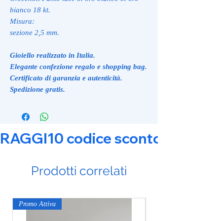
bianco 18 kt.
Misura:
sezione 2,5 mm.
Gioiello realizzato in Italia.
Elegante confezione regalo e shopping bag.
Certificato di garanzia e autenticità.
Spedizione gratis.
RAGGI10 codice sconto 10% su tut
Prodotti correlati
Promo Attiva
Promo Attiva