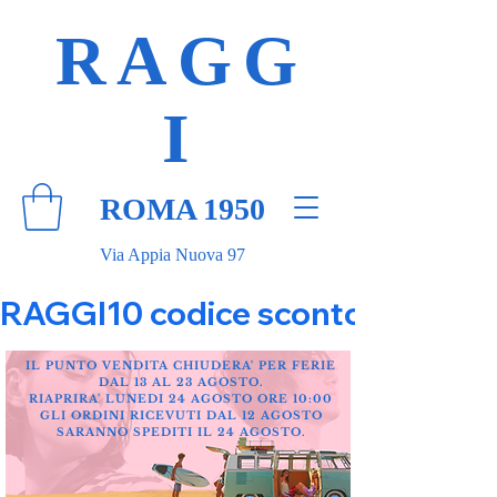
RAGG
I
ROMA 1950
Via Appia Nuova 97
RAGGI10 codice sconto 10% su tut
IL PUNTO VENDITA CHIUDERA' PER FERIE
DAL 13 AL 23 AGOSTO.
RIAPRIRA' LUNEDI 24 AGOSTO ORE 10:00
GLI ORDINI RICEVUTI DAL 12 AGOSTO
SARANNO SPEDITI IL 24 AGOSTO.