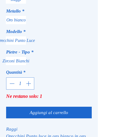
Metallo
*
Oro bianco
Modello
*
recchini Punto Luce
Pietre - Tipo
*
Zirconi Bianchi
Quantità
*
Ne restano solo: 1
Aggiungi al carrello
Raggi
Orecchini Punto luce in oro bianco in oro