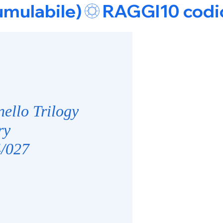
umulabile)
ello Trilogy
ry
/027
ezzo