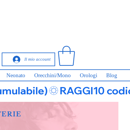
Il mio account
Neonato
Orecchini/Mono
Orologi
Blog
umulabile)
FERIE