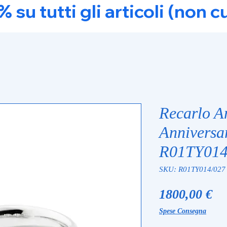
u tutti gli articoli (non c
Recarlo An
Anniversa
R01TY014
SKU: R01TY014/027
Pr
1800,00 €
Spese Consegna