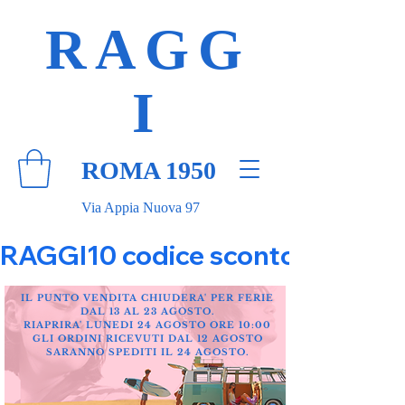
RAGG
I
ROMA 1950
Via Appia Nuova 97
RAGGI10 codice sconto 10% su tut
IL PUNTO VENDITA CHIUDERA' PER FERIE
DAL 13 AL 23 AGOSTO.
RIAPRIRA' LUNEDI 24 AGOSTO ORE 10:00
GLI ORDINI RICEVUTI DAL 12 AGOSTO
SARANNO SPEDITI IL 24 AGOSTO.