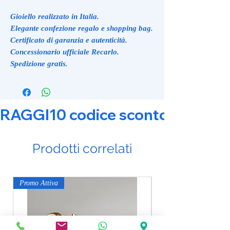
Gioiello realizzato in Italia.
Elegante confezione regalo e shopping bag.
Certificato di garanzia e autenticità.
Concessionario ufficiale Recarlo.
Spedizione gratis.
RAGGI10 codice sconto 10% su tut
Prodotti correlati
Promo Attiva
Promo Attiva