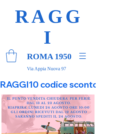
RAGG
I
ROMA 1950
Via Appia Nuova 97
RAGGI10 codice sconto 10% su tut
IL PUNTO VENDITA CHIUDERA' PER FERIE
DAL 13 AL 23 AGOSTO.
RIAPRIRA' LUNEDI 24 AGOSTO ORE 10:00
GLI ORDINI RICEVUTI DAL 12 AGOSTO
SARANNO SPEDITI IL 24 AGOSTO.