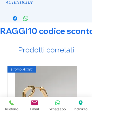
AUTENTICITA'
RAGGI10 codice sconto 10% su tut
Prodotti correlati
Promo Attiva
Promo Attiva
Telefono
Email
Whatsapp
Indirizzo