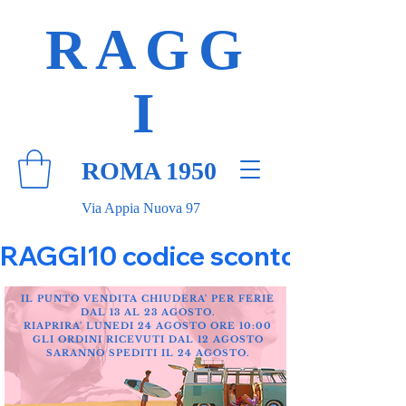
RAGG
I
ROMA 1950
Via Appia Nuova 97
RAGGI10 codice sconto 10% su tut
IL PUNTO VENDITA CHIUDERA' PER FERIE
DAL 13 AL 23 AGOSTO.
RIAPRIRA' LUNEDI 24 AGOSTO ORE 10:00
GLI ORDINI RICEVUTI DAL 12 AGOSTO
SARANNO SPEDITI IL 24 AGOSTO.