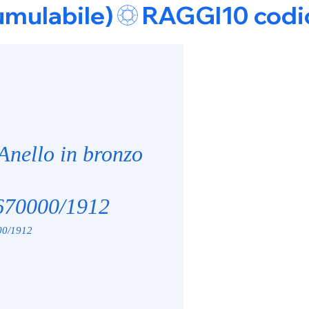
umulabile)
Anello in bronzo
70000/1912
0/1912
zo