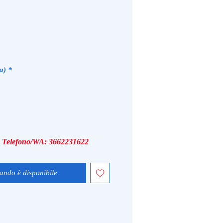
a)
*
i, Telefono/WA: 3662231622
ando è disponibile