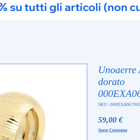
u tutti gli articoli (non c
Unoaerre 
dorato
000EXA06
SKU: 000EXA067000
Prez
59,00 €
Spese Consegna