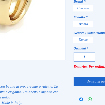
Brand
*
Unoaerre
Metallo
*
Bronzo
Genere (Uomo/Donn
Donna
Quantità
*
Esaurito. Per ordin
Avvisami qu
con bagno in oro, argento o rutenio. La
ità e eleganza. Un anello d'impatto che
a unica
 Made in Italy.