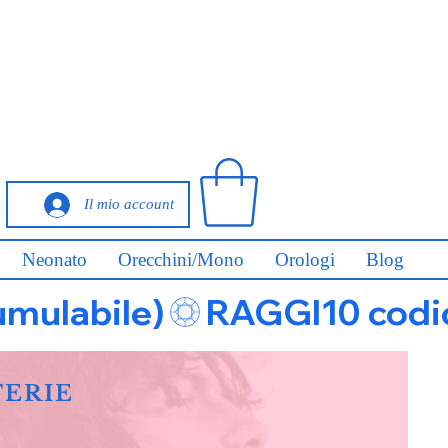
Il mio account
Neonato
Orecchini/Mono
Orologi
Blog
umulabile)
FERIE