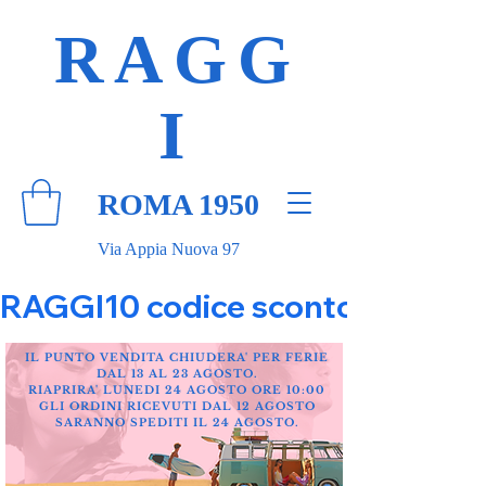
RAGG
I
ROMA 1950
Via Appia Nuova 97
RAGGI10 codice sconto 10% su tut
IL PUNTO VENDITA CHIUDERA' PER FERIE
DAL 13 AL 23 AGOSTO.
RIAPRIRA' LUNEDI 24 AGOSTO ORE 10:00
GLI ORDINI RICEVUTI DAL 12 AGOSTO
SARANNO SPEDITI IL 24 AGOSTO.