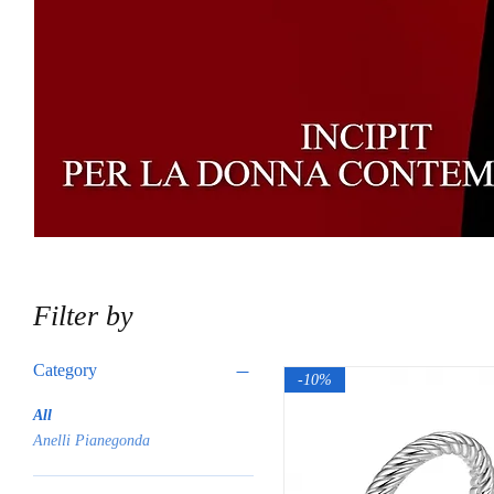
Filter by
Category
-10%
All
Anelli Pianegonda