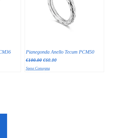
PCM36
Pianegonda Anello Tecum PCM50
Regular Price
Sale Price
€100.00
€60.00
Spese Consegna
RAGGI GIOIELLERIA
Via Appia Nuova 97