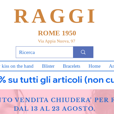
RAGGI
ROME 1950
Via Appia Nuova, 97
 kiss on the hand
Blister
Bracelets
Home
An
u tutti gli articoli (non c
NTO VENDITA CHIUDERA' PER 
DAL 13 AL 23 AGOSTO.