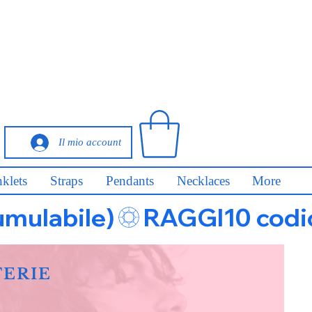
Il mio account
klets
Straps
Pendants
Necklaces
More
umulabile)
FERIE