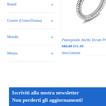
Brand
Pianegonda
Genere (Uomo/Donna)
Donna
Metallo
Pianegonda Anello Tecum 
Regular Price
Sale Price
€85.00
€51.00
Argento 925/000
Spese Consegna
Misura
14
18
Iscriviti alla nostra newsletter
Non perderti gli aggiornamenti!