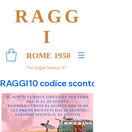
RAGG
I
ROME 1950
Via Appia Nuova, 97
RAGGI10 codice sconto 10% su tut
IL PUNTO VENDITA CHIUDERA' PER FERIE
DAL 13 AL 23 AGOSTO.
RIAPRIRA' LUNEDI 24 AGOSTO ORE 10:00
GLI ORDINI RICEVUTI DAL 12 AGOSTO
SARANNO SPEDITI IL 24 AGOSTO.