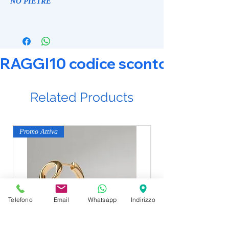
NO PIETRE
RAGGI10 codice sconto 10% su tut
Related Products
Promo Attiva
Promo Attiva
Telefono
Email
Whatsapp
Indirizzo