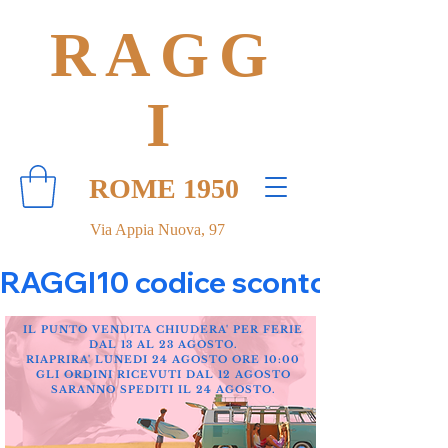
RAGG
I
ROME 1950
Via Appia Nuova, 97
RAGGI10 codice sconto 10% su tut
IL PUNTO VENDITA CHIUDERA' PER FERIE
DAL 13 AL 23 AGOSTO.
RIAPRIRA' LUNEDI 24 AGOSTO ORE 10:00
GLI ORDINI RICEVUTI DAL 12 AGOSTO
SARANNO SPEDITI IL 24 AGOSTO.