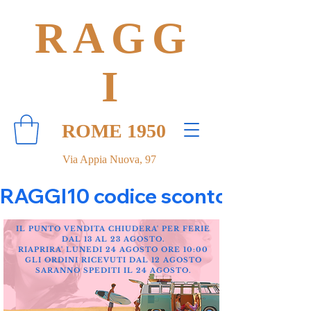
RAGG
I
ROME 1950
Via Appia Nuova, 97
RAGGI10 codice sconto 10% su tut
IL PUNTO VENDITA CHIUDERA' PER FERIE
DAL 13 AL 23 AGOSTO.
RIAPRIRA' LUNEDI 24 AGOSTO ORE 10:00
GLI ORDINI RICEVUTI DAL 12 AGOSTO
SARANNO SPEDITI IL 24 AGOSTO.