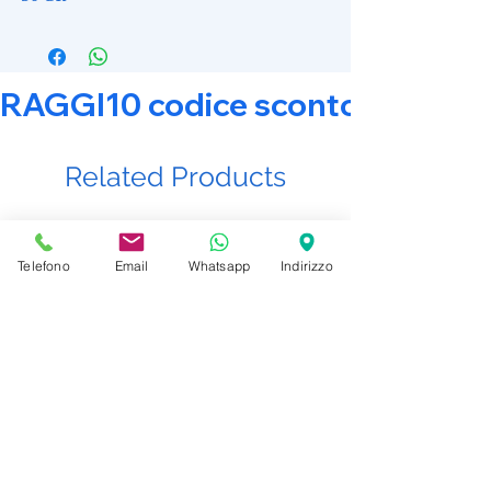
RAGGI10 codice sconto 10% su tut
Related Products
Promo Attiva
Promo Attiva
Telefono
Email
Whatsapp
Indirizzo