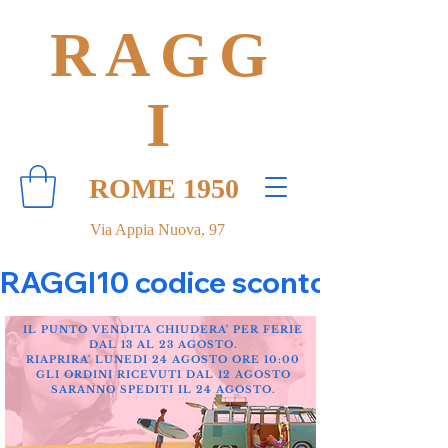
RAGG
I
ROME 1950
Via Appia Nuova, 97
RAGGI10 codice sconto 10% su tut
IL PUNTO VENDITA CHIUDERA' PER FERIE
DAL 13 AL 23 AGOSTO.
RIAPRIRA' LUNEDI 24 AGOSTO ORE 10:00
GLI ORDINI RICEVUTI DAL 12 AGOSTO
SARANNO SPEDITI IL 24 AGOSTO.