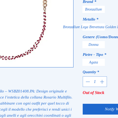
Brand
*
Bronzallure
Metallo
*
Bronzallure Lega Brevettata Golden 
Genere (Uomo/Donn
Donna
Pietre - Tipo
*
Agata
Quantity
*
filo – WSBZ01408.PA: Design originale e
Out of Stock
e l’estetica della collana Rosario Multifilo.
abbinare con ogni outfit per quel tocco di
Notify 
egli il modello che preferisci e rendi unici i
agli anelli e agli orecchini coordinati o agli