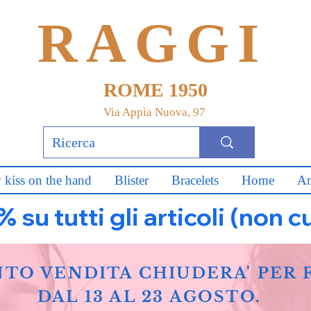
RAGGI
ROME 1950
Via Appia Nuova, 97
 kiss on the hand
Blister
Bracelets
Home
An
u tutti gli articoli (non c
NTO VENDITA CHIUDERA' PER 
DAL 13 AL 23 AGOSTO.