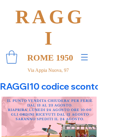
RAGG
I
ROME 1950
Via Appia Nuova, 97
RAGGI10 codice sconto 10% su tut
IL PUNTO VENDITA CHIUDERA' PER FERIE
DAL 13 AL 23 AGOSTO.
RIAPRIRA' LUNEDI 24 AGOSTO ORE 10:00
GLI ORDINI RICEVUTI DAL 12 AGOSTO
SARANNO SPEDITI IL 24 AGOSTO.