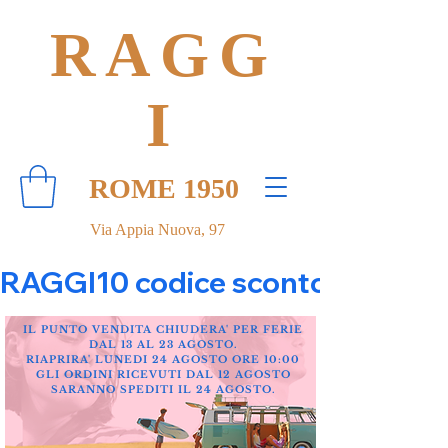
RAGG
I
ROME 1950
Via Appia Nuova, 97
RAGGI10 codice sconto 10% su tut
IL PUNTO VENDITA CHIUDERA' PER FERIE
DAL 13 AL 23 AGOSTO.
RIAPRIRA' LUNEDI 24 AGOSTO ORE 10:00
GLI ORDINI RICEVUTI DAL 12 AGOSTO
SARANNO SPEDITI IL 24 AGOSTO.