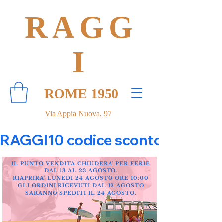
RAGG
I
ROME 1950
Via Appia Nuova, 97
RAGGI10 codice sconto 10% su tut
IL PUNTO VENDITA CHIUDERA' PER FERIE
DAL 13 AL 23 AGOSTO.
RIAPRIRA' LUNEDI 24 AGOSTO ORE 10:00
GLI ORDINI RICEVUTI DAL 12 AGOSTO
SARANNO SPEDITI IL 24 AGOSTO.