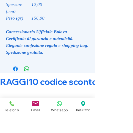
Spessore
12,00
(mm)
Peso (gr)
156,00
Concessionario Ufficiale Bulova.
Certificato di garanzia e autenticità.
Elegante confezione regalo e shopping bag.
Spedizione gratuita.
RAGGI10 codice sconto 10% su tut
Related Products
Telefono
Email
Whatsapp
Indirizzo
Promo Attiva
Promo Attiva