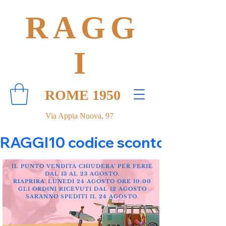
RAGG
I
ROME 1950
Via Appia Nuova, 97
RAGGI10 codice sconto 10% su tut
IL PUNTO VENDITA CHIUDERA' PER FERIE
DAL 13 AL 23 AGOSTO.
RIAPRIRA' LUNEDI 24 AGOSTO ORE 10:00
GLI ORDINI RICEVUTI DAL 12 AGOSTO
SARANNO SPEDITI IL 24 AGOSTO.