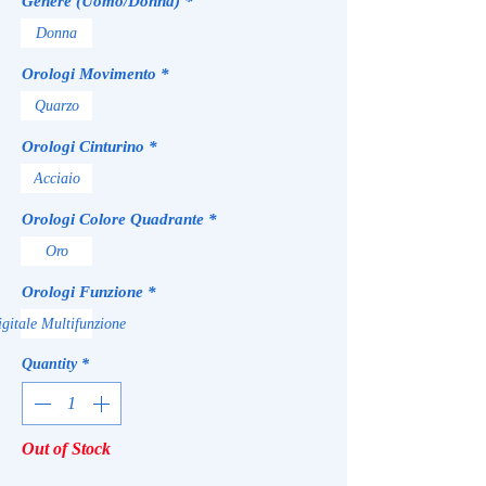
Genere (Uomo/Donna)
*
Donna
Orologi Movimento
*
Quarzo
Orologi Cinturino
*
Acciaio
Orologi Colore Quadrante
*
Oro
Orologi Funzione
*
gitale Multifunzione
Quantity
*
Out of Stock