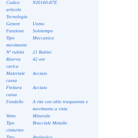
Codice
NJ0160-87E
articolo
Tecnologia
Genere
Uomo
Funzione
Solotempo
Tipo
Meccanico
movimento
N° rubini
21 Rubini
Riserva
42 ore
carica
Materiale
Acciaio
cassa
Finitura
Acciaio
cassa
Fondello
A vite con oblo trasparente e
movimento a vista
Vetro
Minerale
Tipo
Bracciale Metallo
cinturino
Tipo
Analogico