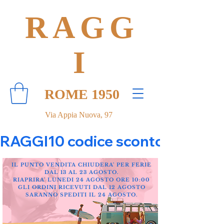
RAGG
I
ROME 1950
Via Appia Nuova, 97
RAGGI10 codice sconto 10% su tut
IL PUNTO VENDITA CHIUDERA' PER FERIE
DAL 13 AL 23 AGOSTO.
RIAPRIRA' LUNEDI 24 AGOSTO ORE 10:00
GLI ORDINI RICEVUTI DAL 12 AGOSTO
SARANNO SPEDITI IL 24 AGOSTO.