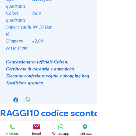
quadrante
Colore
Nero
quadrante
Impermeabili
Wr 10 Bar
tà
Diametro
42,00
cassa (mm)
Concessionario ufficiale Citizen.
Certificato di garanzia e autenticità.
Elegante confezione regalo e shopping bag.
Spedizione gratuita.
RAGGI10 codice sconto 10% su tut
Related Products
Telefono
Email
Whatsapp
Indirizzo