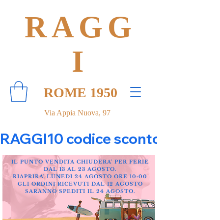
RAGG
I
ROME 1950
Via Appia Nuova, 97
RAGGI10 codice sconto 10% su tut
IL PUNTO VENDITA CHIUDERA' PER FERIE
DAL 13 AL 23 AGOSTO.
RIAPRIRA' LUNEDI 24 AGOSTO ORE 10:00
GLI ORDINI RICEVUTI DAL 12 AGOSTO
SARANNO SPEDITI IL 24 AGOSTO.