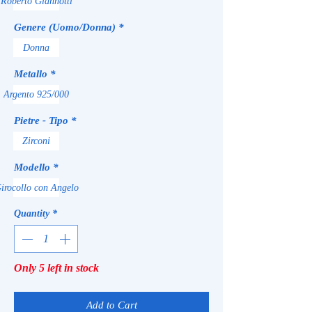
Roberto Giannotti
Genere (Uomo/Donna)
*
Donna
Metallo
*
Argento 925/000
Pietre - Tipo
*
Zirconi
Modello
*
irocollo con Angelo
Quantity
*
Only 5 left in stock
Add to Cart