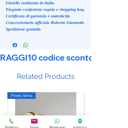
Gioiello realizzato in Italia.
Elegante confezione regalo e shopping bag.
Certificato di garanzia e autenticità.
Concessionario ufficiale Roberto Giannotti.
Spedizione gratuita.
RAGGI10 codice sconto 10% su tut
Related Products
Promo Attiva
Promo Attiva
Telefono
Email
Whatsapp
Indirizzo