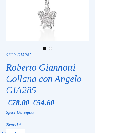
SKU: GIA285
Roberto Giannotti
Collana con Angelo
GIA285
Regular
Sale
 €78.00 
€54.60
Price
Price
Spese Consegna
Brand
*