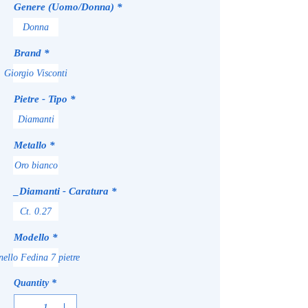
Genere (Uomo/Donna)
*
Donna
Brand
*
Giorgio Visconti
Pietre - Tipo
*
Diamanti
Metallo
*
Oro bianco
_Diamanti - Caratura
*
Ct. 0.27
Modello
*
nello Fedina 7 pietre
Quantity
*