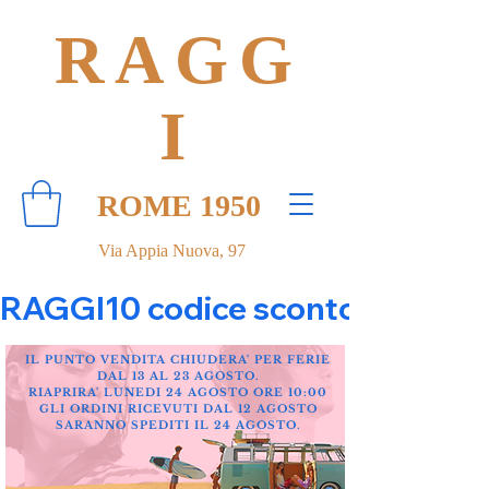
RAGG
I
ROME 1950
Via Appia Nuova, 97
RAGGI10 codice sconto 10% su tut
IL PUNTO VENDITA CHIUDERA' PER FERIE
DAL 13 AL 23 AGOSTO.
RIAPRIRA' LUNEDI 24 AGOSTO ORE 10:00
GLI ORDINI RICEVUTI DAL 12 AGOSTO
SARANNO SPEDITI IL 24 AGOSTO.