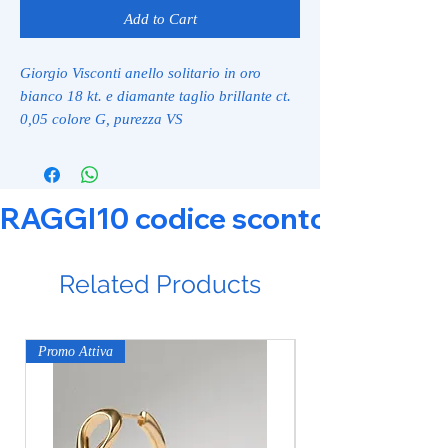
Add to Cart
Giorgio Visconti anello solitario in oro
bianco 18 kt. e diamante taglio brillante ct.
0,05 colore G, purezza VS
RAGGI10 codice sconto 10% su tut
Related Products
Promo Attiva
Promo Attiva