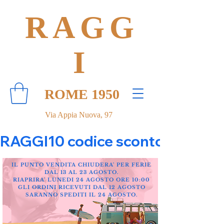
RAGG
I
ROME 1950
Via Appia Nuova, 97
RAGGI10 codice sconto 10% su tut
IL PUNTO VENDITA CHIUDERA' PER FERIE
DAL 13 AL 23 AGOSTO.
RIAPRIRA' LUNEDI 24 AGOSTO ORE 10:00
GLI ORDINI RICEVUTI DAL 12 AGOSTO
SARANNO SPEDITI IL 24 AGOSTO.