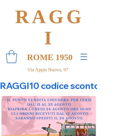
RAGG
I
ROME 1950
Via Appia Nuova, 97
RAGGI10 codice sconto 10% su tut
IL PUNTO VENDITA CHIUDERA' PER FERIE
DAL 13 AL 23 AGOSTO.
RIAPRIRA' LUNEDI 24 AGOSTO ORE 10:00
GLI ORDINI RICEVUTI DAL 12 AGOSTO
SARANNO SPEDITI IL 24 AGOSTO.