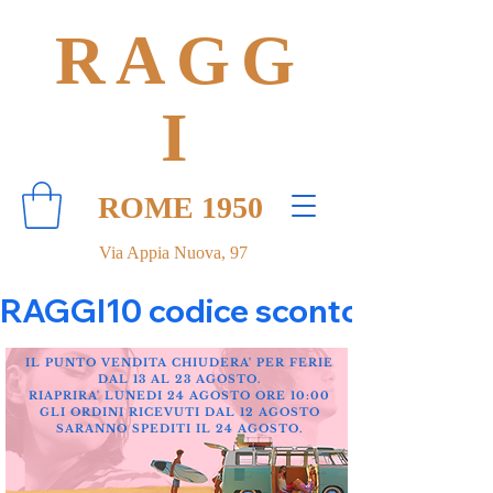
RAGG
I
ROME 1950
Via Appia Nuova, 97
RAGGI10 codice sconto 10% su tut
IL PUNTO VENDITA CHIUDERA' PER FERIE
DAL 13 AL 23 AGOSTO.
RIAPRIRA' LUNEDI 24 AGOSTO ORE 10:00
GLI ORDINI RICEVUTI DAL 12 AGOSTO
SARANNO SPEDITI IL 24 AGOSTO.