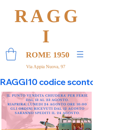
RAGG
I
ROME 1950
Via Appia Nuova, 97
RAGGI10 codice sconto 10% su tut
IL PUNTO VENDITA CHIUDERA' PER FERIE
DAL 13 AL 23 AGOSTO.
RIAPRIRA' LUNEDI 24 AGOSTO ORE 10:00
GLI ORDINI RICEVUTI DAL 12 AGOSTO
SARANNO SPEDITI IL 24 AGOSTO.