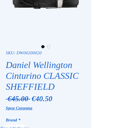
SKU: DW00200020
Daniel Wellington
Cinturino CLASSIC
SHEFFIELD
Regular
Sale
 €45.00 
€40.50
Price
Price
Spese Consegna
Brand
*