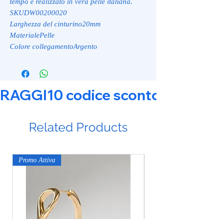
tempo è realizzato in vera pelle italiana.
SKUDW00200020
Larghezza del cinturino20mm
MaterialePelle
Colore collegamentoArgento
RAGGI10 codice sconto 10% su tut
Related Products
Promo Attiva
Promo Attiva