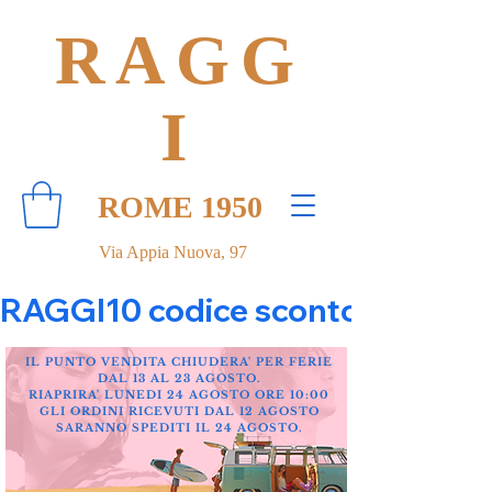
RAGG
I
ROME 1950
Via Appia Nuova, 97
RAGGI10 codice sconto 10% su tut
IL PUNTO VENDITA CHIUDERA' PER FERIE
DAL 13 AL 23 AGOSTO.
RIAPRIRA' LUNEDI 24 AGOSTO ORE 10:00
GLI ORDINI RICEVUTI DAL 12 AGOSTO
SARANNO SPEDITI IL 24 AGOSTO.