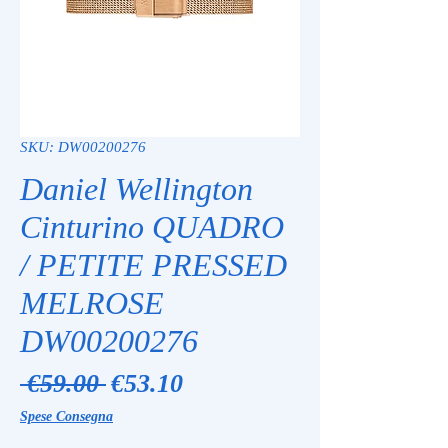
SKU: DW00200276
Daniel Wellington
Cinturino QUADRO
/ PETITE PRESSED
MELROSE
DW00200276
Regular
Sale
 €59.00 
€53.10
Price
Price
Spese Consegna