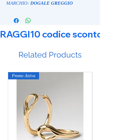
MARCHIO:
DOGALE GREGGIO
RAGGI10 codice sconto 10% su tut
Related Products
Promo Attiva
Promo Attiva