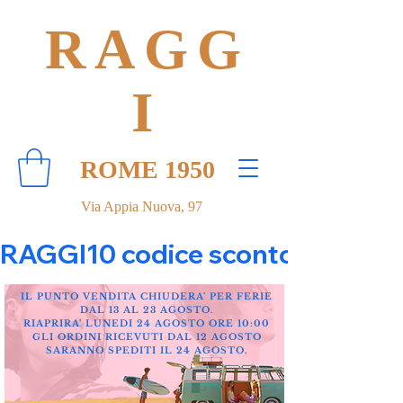
RAGG
I
ROME 1950
Via Appia Nuova, 97
RAGGI10 codice sconto 10% su tut
IL PUNTO VENDITA CHIUDERA' PER FERIE
DAL 13 AL 23 AGOSTO.
RIAPRIRA' LUNEDI 24 AGOSTO ORE 10:00
GLI ORDINI RICEVUTI DAL 12 AGOSTO
SARANNO SPEDITI IL 24 AGOSTO.