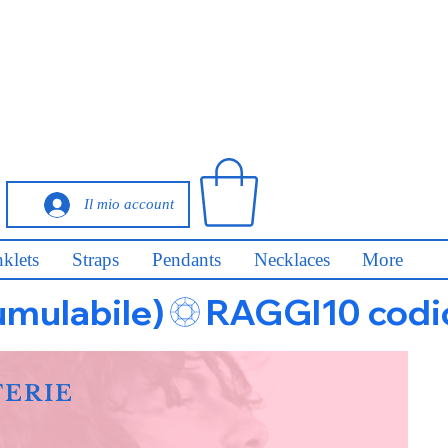
Il mio account
klets
Straps
Pendants
Necklaces
More
umulabile)
FERIE