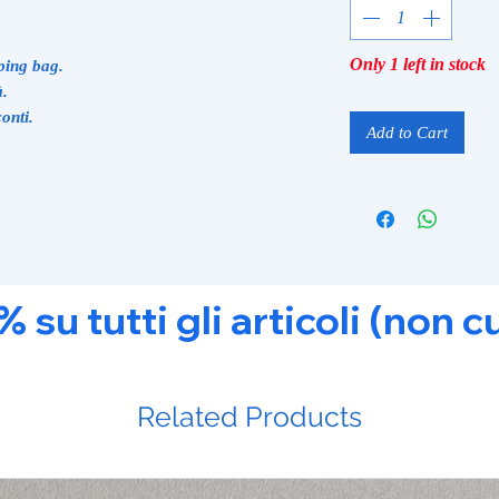
Only 1 left in stock
ping bag.
à.
onti.
Add to Cart
u tutti gli articoli (non c
Related Products