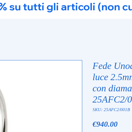
u tutti gli articoli (non c
Fede Unoa
luce 2.5m
con diama
25AFC2/
SKU: 25AFC2/001B
Pric
€940.00