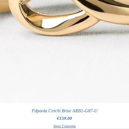
Pdpaola Cerchi Brise ARB1-G87-U
Price
€159.00
Spese Consegna