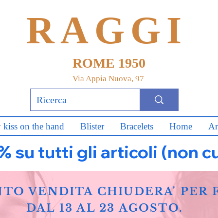
RAGGI
ROME 1950
Via Appia Nuova, 97
 kiss on the hand
Blister
Bracelets
Home
An
u tutti gli articoli (non c
NTO VENDITA CHIUDERA' PER 
DAL 13 AL 23 AGOSTO.