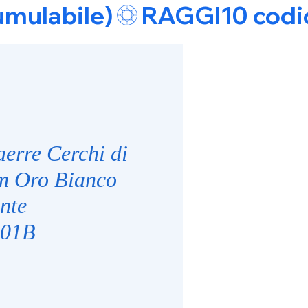
umulabile)
erre Cerchi di
m Oro Bianco
nte
001B
e