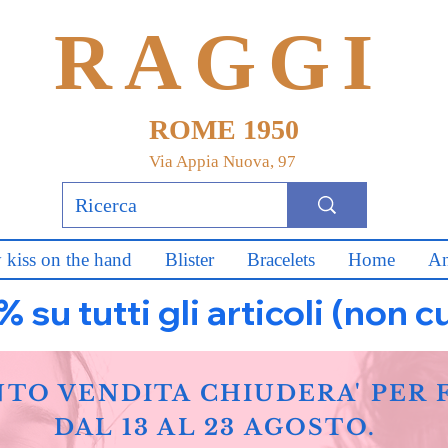
RAGGI
ROME 1950
Via Appia Nuova, 97
 kiss on the hand
Blister
Bracelets
Home
An
u tutti gli articoli (non c
NTO VENDITA CHIUDERA' PER 
DAL 13 AL 23 AGOSTO.