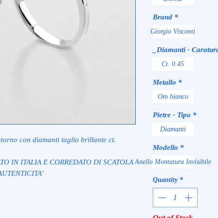
Brand
*
Giorgio Visconti
_Diamanti - Caratur
Ct. 0.45
Metallo
*
Oro bianco
Pietre - Tipo
*
Diamanti
torno con diamanti taglio brillante ct.
Modello
*
ATO IN ITALIA E CORREDATO DI SCATOLA
Anello Montatura Invisibile
AUTENTICITA'
Quantity
*
Out of Stock