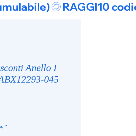
umulabile)
sconti Anello I
 ABX12293-045
ice
a)
*