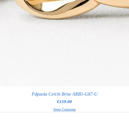
Pdpaola Cerchi Brise ARB1-G87-U
Price
€159.00
Spese Consegna