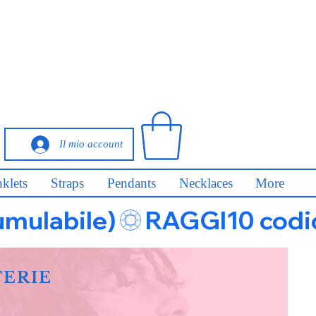
Il mio account
klets
Straps
Pendants
Necklaces
More
umulabile)
FERIE