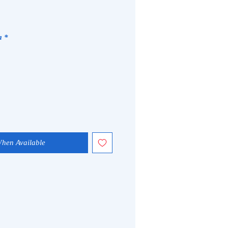
a
*
When Available