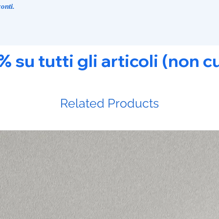
onti.
u tutti gli articoli (non c
Related Products