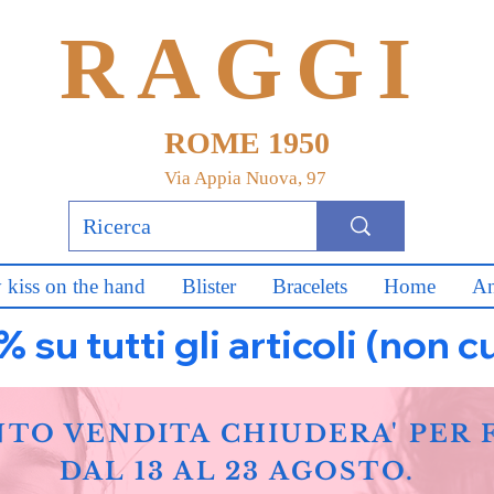
RAGGI
ROME 1950
Via Appia Nuova, 97
 kiss on the hand
Blister
Bracelets
Home
An
u tutti gli articoli (non c
NTO VENDITA CHIUDERA' PER 
DAL 13 AL 23 AGOSTO.