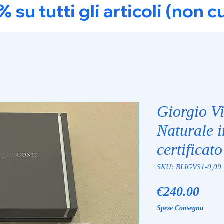
u tutti gli articoli (non c
Giorgio V
Naturale i
certifica
SKU: BLIGVS1-0,09
Pric
€240.00
Spese Consegna