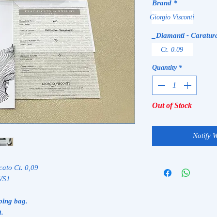
Brand
*
Giorgio Visconti
_Diamanti - Caratur
Ct. 0.09
Quantity
*
Out of Stock
Notify 
cato Ct. 0,09
 VS1
ping bag.
à.