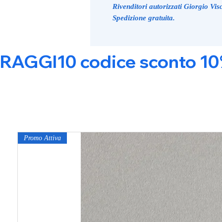
Rivenditori autorizzati Giorgio Visc
Spedizione gratuita.
RAGGI10 codice sconto 10% s
Promo Attiva