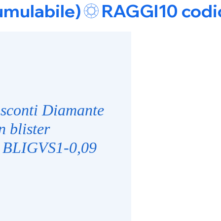
umulabile)
isconti Diamante
n blister
to BLIGVS1-0,09
e