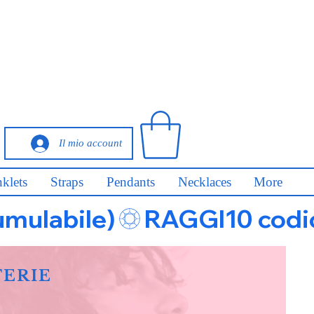
Il mio account
klets
Straps
Pendants
Necklaces
More
umulabile)
FERIE