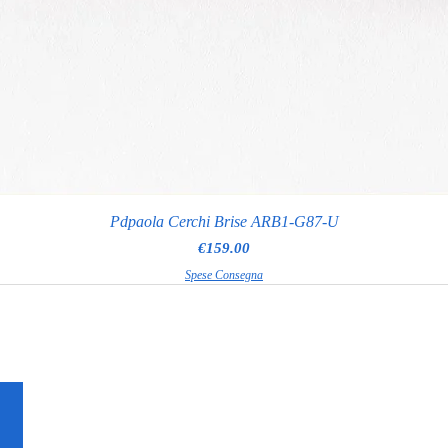
Pdpaola Cerchi Brise ARB1-G87-U
Price
€159.00
Spese Consegna
RAGGI GIOIELLERIA