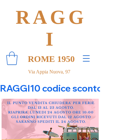
RAGG
I
ROME 1950
Via Appia Nuova, 97
RAGGI10 codice sconto 10% su tut
IL PUNTO VENDITA CHIUDERA' PER FERIE
DAL 13 AL 23 AGOSTO.
RIAPRIRA' LUNEDI 24 AGOSTO ORE 10:00
GLI ORDINI RICEVUTI DAL 12 AGOSTO
SARANNO SPEDITI IL 24 AGOSTO.