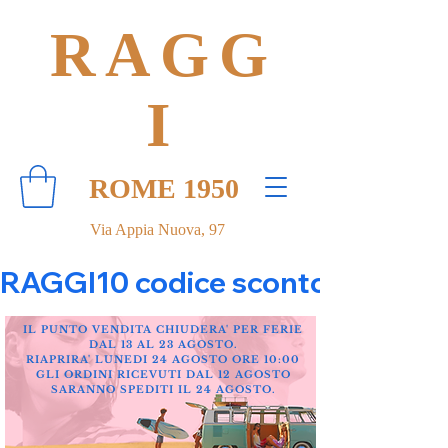
RAGG
I
ROME 1950
Via Appia Nuova, 97
RAGGI10 codice sconto 10% su tut
IL PUNTO VENDITA CHIUDERA' PER FERIE
DAL 13 AL 23 AGOSTO.
RIAPRIRA' LUNEDI 24 AGOSTO ORE 10:00
GLI ORDINI RICEVUTI DAL 12 AGOSTO
SARANNO SPEDITI IL 24 AGOSTO.