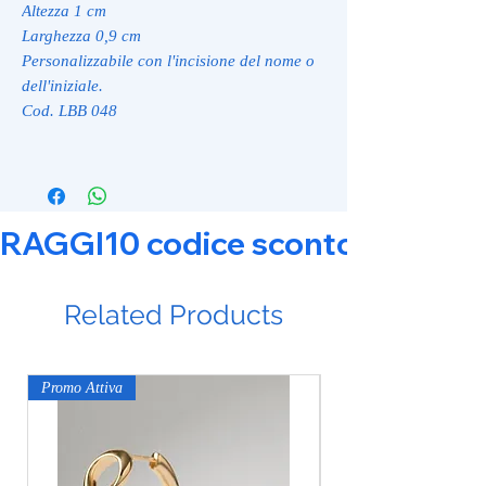
Altezza 1 cm
Larghezza 0,9 cm
Personalizzabile con l'incisione del nome o
dell'iniziale.
Cod. LBB 048
RAGGI10 codice sconto 10% su tut
Related Products
Promo Attiva
Promo Attiva