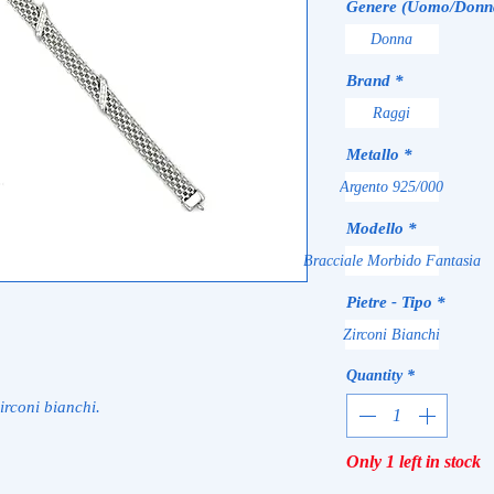
Genere (Uomo/Donn
Donna
Brand
*
Raggi
Metallo
*
Argento 925/000
Modello
*
Bracciale Morbido Fantasia
Pietre - Tipo
*
Zirconi Bianchi
Quantity
*
irconi bianchi.
Only 1 left in stock