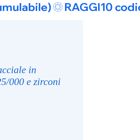
umulabile)
cciale in
5/000 e zirconi
e