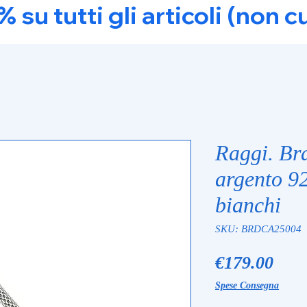
u tutti gli articoli (non c
Raggi. Bra
argento 92
bianchi
SKU: BRDCA25004
Pric
€179.00
Spese Consegna