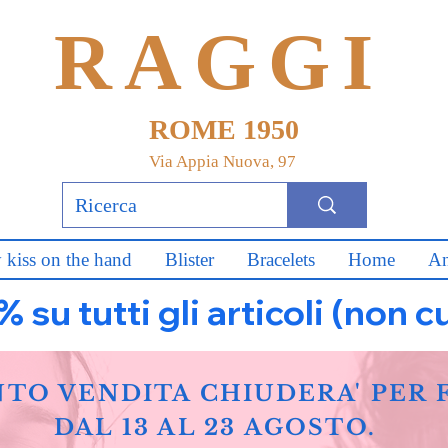
RAGGI
ROME 1950
Via Appia Nuova, 97
 kiss on the hand
Blister
Bracelets
Home
An
u tutti gli articoli (non c
NTO VENDITA CHIUDERA' PER 
DAL 13 AL 23 AGOSTO.