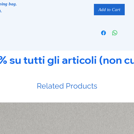
ping bag.
Add to Cart
à.
u tutti gli articoli (non c
Related Products