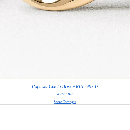
Pdpaola Cerchi Brise ARB1-G87-U
Price
€159.00
Spese Consegna