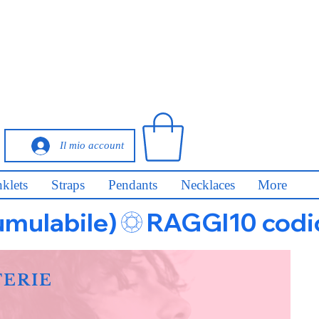
Il mio account
klets
Straps
Pendants
Necklaces
More
umulabile)
FERIE