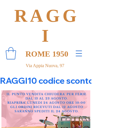
RAGG
I
ROME 1950
Via Appia Nuova, 97
RAGGI10 codice sconto 10% su tut
IL PUNTO VENDITA CHIUDERA' PER FERIE
DAL 13 AL 23 AGOSTO.
RIAPRIRA' LUNEDI 24 AGOSTO ORE 10:00
GLI ORDINI RICEVUTI DAL 12 AGOSTO
SARANNO SPEDITI IL 24 AGOSTO.